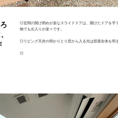
つろ
◎玄関の開け閉めが楽なスライドドアは、開けたドアを手
物でも出入りが楽々です。
は、
◎リビング天井の明かりとり窓から入る光は部屋全体を明
作
◎