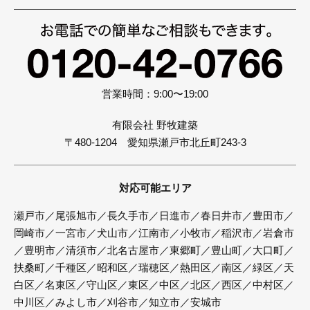
営業時間：9:00〜19:00
有限会社 野牧建築
〒480-1204 愛知県瀬戸市北丘町243-3
対応可能エリア
瀬戸市／尾張旭市／長久手市／日進市／春日井市／豊田市／
岡崎市／一宮市／犬山市／江南市／小牧市／稲沢市／岩倉市
／豊明市／清須市／北名古屋市／東郷町／豊山町／大口町／
扶桑町／千種区／昭和区／瑞穂区／熱田区／南区／緑区／天
白区／名東区／守山区／東区／中区／北区／西区／中村区／
中川区／みよし市／刈谷市／知立市／安城市