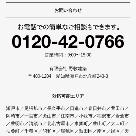
お問い合わせ
営業時間：9:00〜19:00
有限会社 野牧建築
〒480-1204 愛知県瀬戸市北丘町243-3
対応可能エリア
瀬戸市／尾張旭市／長久手市／日進市／春日井市／豊田市／
岡崎市／一宮市／犬山市／江南市／小牧市／稲沢市／岩倉市
／豊明市／清須市／北名古屋市／東郷町／豊山町／大口町／
扶桑町／千種区／昭和区／瑞穂区／熱田区／南区／緑区／天