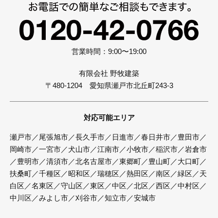
営業時間：9:00〜19:00
有限会社 野牧建築
〒480-1204 愛知県瀬戸市北丘町243-3
対応可能エリア
瀬戸市／尾張旭市／長久手市／日進市／春日井市／豊田市／
岡崎市／一宮市／犬山市／江南市／小牧市／稲沢市／岩倉市
／豊明市／清須市／北名古屋市／東郷町／豊山町／大口町／
扶桑町／千種区／昭和区／瑞穂区／熱田区／南区／緑区／天
白区／名東区／守山区／東区／中区／北区／西区／中村区／
中川区／みよし市／刈谷市／知立市／安城市