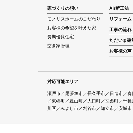
家づくりの想い
Air断工法
モノリスホームのこだわり
リフォーム
お客様の希望を叶えた家
工事の流れ
長期優良住宅
ただいま建
空き家管理
お客様の声
対応可能エリア
瀬戸市／尾張旭市／長久手市／日進市／春
／東郷町／豊山町／大口町／扶桑町／千種
川区／みよし市／刈谷市／知立市／安城市