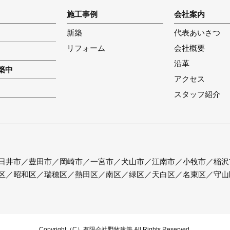
施工事例
会社案内
新築
代表あいさつ
リフォーム
会社概要
沿革
築中
アクセス
スタッフ紹介
日井市／豊田市／岡崎市／一宮市／犬山市／江南市／小牧市／稲沢
区／昭和区／瑞穂区／熱田区／南区／緑区／天白区／名東区／守山
Copyright（C）有限会社野牧建築 All Rights Reserved.