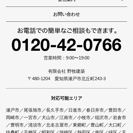
お問い合わせ
営業時間：9:00〜19:00
有限会社 野牧建築
〒480-1204 愛知県瀬戸市北丘町243-3
対応可能エリア
瀬戸市／尾張旭市／長久手市／日進市／春日井市／豊田市／
岡崎市／一宮市／犬山市／江南市／小牧市／稲沢市／岩倉市
／豊明市／清須市／北名古屋市／東郷町／豊山町／大口町／
扶桑町／千種区／昭和区／瑞穂区／熱田区／南区／緑区／天