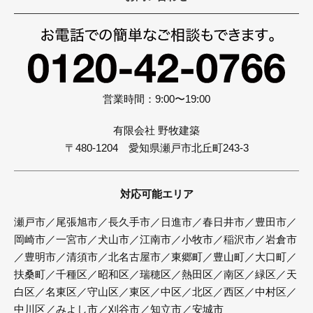
営業時間：9:00〜19:00
有限会社 野牧建築
〒480-1204 愛知県瀬戸市北丘町243-3
対応可能エリア
瀬戸市／尾張旭市／長久手市／日進市／春日井市／豊田市／
岡崎市／一宮市／犬山市／江南市／小牧市／稲沢市／岩倉市
／豊明市／清須市／北名古屋市／東郷町／豊山町／大口町／
扶桑町／千種区／昭和区／瑞穂区／熱田区／南区／緑区／天
白区／名東区／守山区／東区／中区／北区／西区／中村区／
中川区／みよし市／刈谷市／知立市／安城市