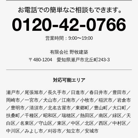
営業時間：9:00〜19:00
有限会社 野牧建築
〒480-1204 愛知県瀬戸市北丘町243-3
対応可能エリア
瀬戸市／尾張旭市／長久手市／日進市／春日井市／豊田市／
岡崎市／一宮市／犬山市／江南市／小牧市／稲沢市／岩倉市
／豊明市／清須市／北名古屋市／東郷町／豊山町／大口町／
扶桑町／千種区／昭和区／瑞穂区／熱田区／南区／緑区／天
白区／名東区／守山区／東区／中区／北区／西区／中村区／
中川区／みよし市／刈谷市／知立市／安城市