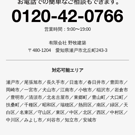
営業時間：9:00〜19:00
有限会社 野牧建築
〒480-1204 愛知県瀬戸市北丘町243-3
対応可能エリア
瀬戸市／尾張旭市／長久手市／日進市／春日井市／豊田市／
岡崎市／一宮市／犬山市／江南市／小牧市／稲沢市／岩倉市
／豊明市／清須市／北名古屋市／東郷町／豊山町／大口町／
扶桑町／千種区／昭和区／瑞穂区／熱田区／南区／緑区／天
白区／名東区／守山区／東区／中区／北区／西区／中村区／
中川区／みよし市／刈谷市／知立市／安城市